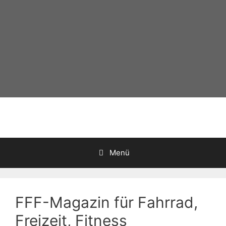
Zum
Inhalt
springen
Menü
FFF-Magazin für Fahrrad,
Freizeit, Fitness