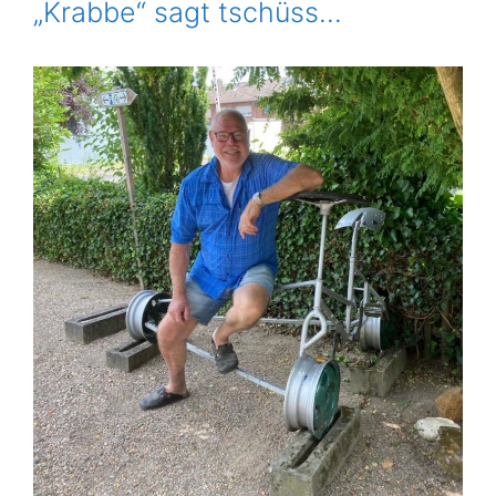
„Krabbe“ sagt tschüss…