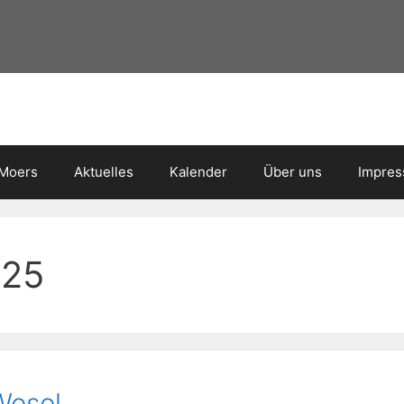
 Moers
Aktuelles
Kalender
Über uns
Impre
025
Wesel