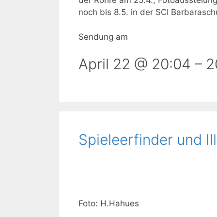
der Röhre am 25.4., Fotoausstelung
noch bis 8.5. in der SCI Barbarasc
Sendung am
April 22 @ 20:04
–
2
Spieleerfinder und I
Foto: H.Hahues