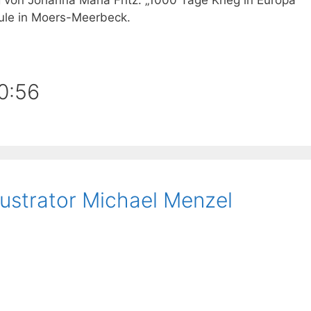
 von Johanna Maria Fritz: „1000 Tage Krieg in Europa“
hule in Moers-Meerbeck.
0:56
llustrator Michael Menzel