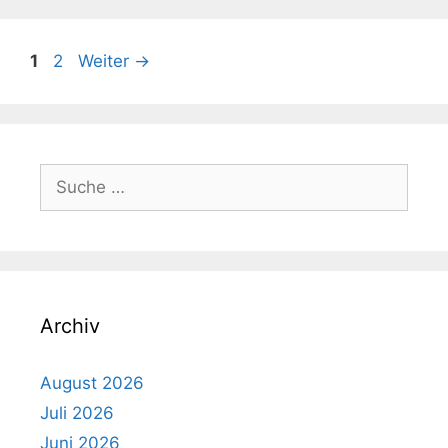
Beitrags-
Seite
Seite
1
2
Weiter
→
Navigation
Suche
nach:
Archiv
August 2026
Juli 2026
Juni 2026