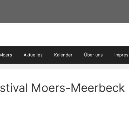
 Moers
Aktuelles
Kalender
Über uns
Impre
estival Moers-Meerbeck