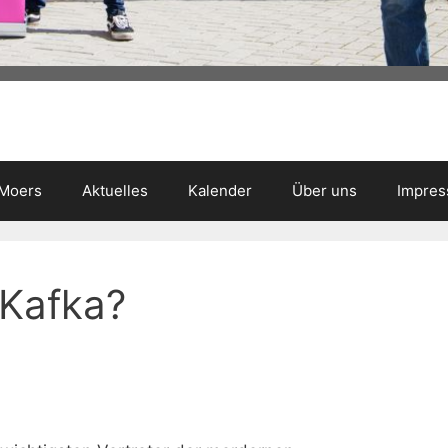
 Moers
Aktuelles
Kalender
Über uns
Impre
 Kafka?