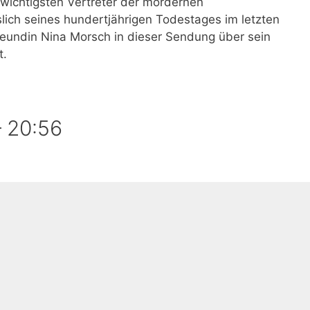
r wichtigsten Vertreter der mordernen
slich seines hundertjährigen Todestages im letzten
freundin Nina Morsch in dieser Sendung über sein
t.
–
20:56