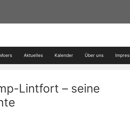
 Moers
Aktuelles
Kalender
Über uns
Impre
mp-Lintfort – seine
hte