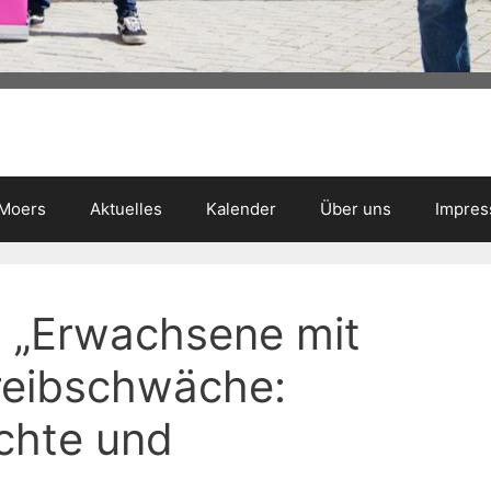
 Moers
Aktuelles
Kalender
Über uns
Impre
l: „Erwachsene mit
reibschwäche:
chte und