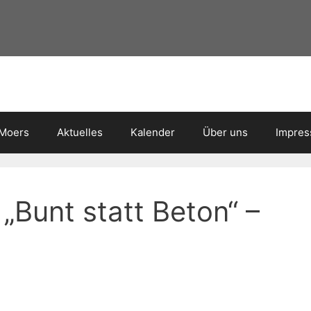
 Moers
Aktuelles
Kalender
Über uns
Impre
 „Bunt statt Beton“ –