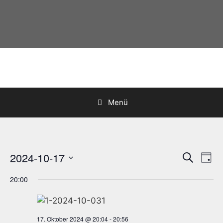
Zum
Inhalt
springen
Menü
2024-10-17
V
V
S
T
u
e
e
D
a
c
r
20:00
g
a
r
h
a
t
e
a
n
u
n
s
17. Oktober 2024 @ 20:04
-
20:56
m