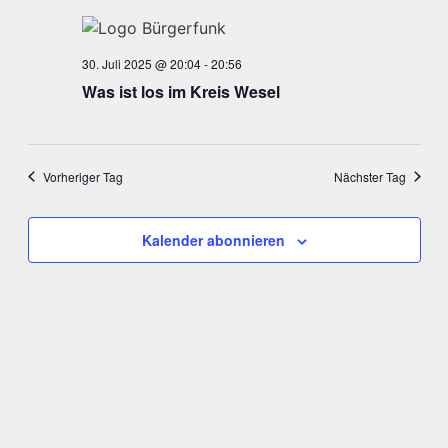
Navi
und
Ansicht
30. Juli 2025 @ 20:04
-
20:56
Navigat
Was ist los im Kreis Wesel
Vorheriger Tag
Nächster Tag
Kalender abonnieren